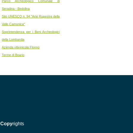
Parco Archeologico Comunale di
Seradina - Bedolina
Sito UNESCO n. 94 "Arte Rupestre della
Valle Camonica"
Soprintendenza per i Beni Archeologici
della Lombardia
Azienda vitivinicola Flonno
Terme di Boario
Copy
rights