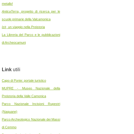
metallo!
AnticaTerra
, progetto di ricerca per le
scuole primarie della Valcamonica
Izir
, un viaggio nella Preistoria
La Libreria del Parco e le pubblicazioni
di Archeocamuni
Link
utili
Capo di Ponte: portale turistico
MUPRE - Museo Nazionale della
Preistoria della Valle Camonica
Parco Nazionale Incisioni Rupestri
(Naquane)
Parco Archeologico Nazionale dei Massi
di Cemmo