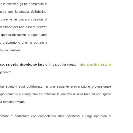
 la didattica gli ha consentito di
mente per la scuola dell'obbligo,
nsente ai giovani visitatori di
iflessione per non essere ricettori
e questo obbiettivo ha speso anni
o preparatorio che ha portato a
ti e ai bambini.
co, se vedo ricordo, se faccio imparo
', ha creato i
laboratori di preistoria
lgimento'.
a spinto i suoi collaboratori a una esigente preparazione professionale
giornamento e spingendoli ad abbinare le loro doti di sensibilità ad uno spirito
a materia trattata.
ndatore è continuato con competenza dalle operatrici e dagli operatori di