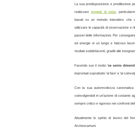
La sua predisposizione e predilezione per
realizzare
progetti di visita
, particolar
basati su un metodo interattivo che co
utilizzare le capacità di osservazione e r
passivi delle informazioni. Per conseguir
ed energie in un lungo e faticoso lavor
risultati soddisfacenti, graditi alle insegnan
Facendo suo il motto '
se sento dimenti
improntati soprattutto 'al fare' e 'al coinvo
Con la sua autorevolezza carismatica h
coinvolgendoli in un'azione di costante ag
sempre critico e rigoroso nei confronti dell
Attualmente lo spirito di lavoro del fo
Archeocamuni.