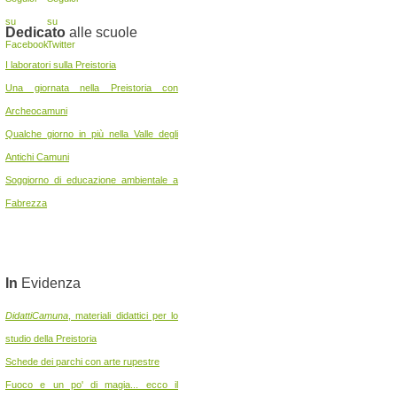
Dedicato
alle scuole
I laboratori sulla Preistoria
Una giornata nella Preistoria con
Archeocamuni
Qualche giorno in più nella Valle degli
Antichi Camuni
Soggiorno di educazione ambientale a
Fabrezza
In
Evidenza
DidattiCamuna
, materiali didattici per lo
studio della Preistoria
Schede dei parchi con arte rupestre
Fuoco e un po' di magia... ecco il