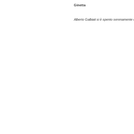
Ginetta
Alberto Galbiati si è spento serenament