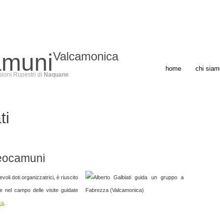
amuni
Valcamonica
home
chi siam
sioni Rupestri di
Naquane
ti
heocamuni
oli doti organizzatrici, è riuscito
se nel campo delle visite guidate
ca
.